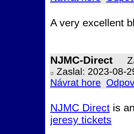
A very excellent b
NJMC-Direct
Za
Zaslal: 2023-08-2
Návrat hore
Odpov
NJMC Direct
is an
jeresy tickets