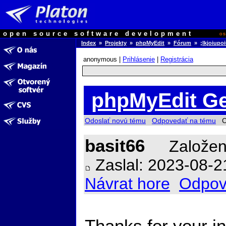
open source software development
o
Index
»
Projekty
»
phpMyEdit
»
Fórum
»
;lkjoiupo
anonymous |
Prihlásenie
|
Registrácia
phpMyEdit Ge
Odoslať novú tému
Odpovedať na tému
Ch
basit66
Založen
Zaslal: 2023-08-2
Návrat hore
Odpov
Thanks for your ins