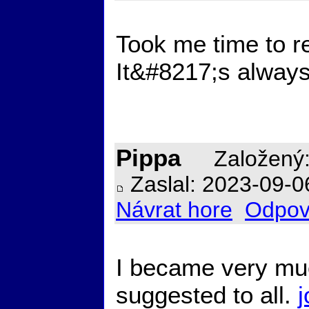
Took me time to re
It&#8217;s always
Pippa
Založený:
Zaslal: 2023-09-0
Návrat hore
Odpov
I became very muc
suggested to all.
j