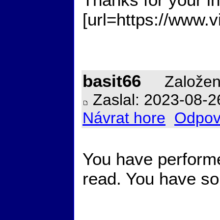
[url=https://www.v
basit66
Založen
Zaslal: 2023-08-2
Návrat hore
Odpov
You have performe
read. You have so