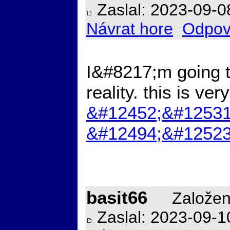
Zaslal: 2023-09-0
Návrat hore
Odpov
I&#8217;m going to
reality. this is ve
&#12452;&#12531
&#12494;&#12523
basit66
Založen
Zaslal: 2023-09-1