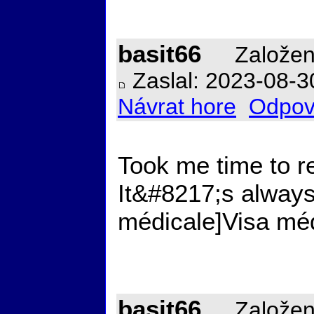
basit66
Založen
Zaslal: 2023-08-3
Návrat hore
Odpov
Took me time to re
It&#8217;s always 
médicale]Visa médi
basit66
Založen