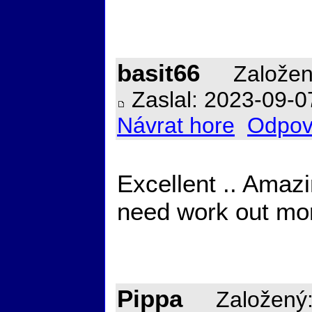
basit66
Založen
Zaslal: 2023-09-0
Návrat hore
Odpov
Excellent .. Amaz
need work out mor
Pippa
Založený: