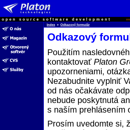
open source software development
o
Index
»
Odkazový formulár
Odkazový formu
Použitím nasledovnéh
kontaktovať
Platon G
upozorneniami, otázka
Nezabudnite vyplniť V
od nás očakávate odp
nebude poskytnutá ani
s naším prehlásením 
Prosím uvedomte si, 