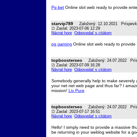
Pg bet
Online slot web ready to provide ente
starvip789
Založený: 12.10.2021 Príspev
Zaslal: 2023-07-06 12:29
Návrat hore
Odpovedať s citátom
pg gaming
Online slot web ready to provide 
topboosterseo
Založený: 24.07.2022 Prí
Zaslal: 2023-07-09 16:28
Návrat hore
Odpovedať s citátom
Somebody generally help to make severely art
your net net web page and thus far? I amaze
mission!
Liv Pure
topboosterseo
Založený: 24.07.2022 Prí
Zaslal: 2023-07-17 16:51
Návrat hore
Odpovedať s citátom
Hello! I simply need to provide a massive th
be returning in your weblog website for a g