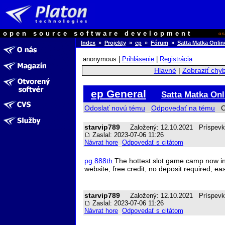
open source software development
o
Index
»
Projekty
»
ep
»
Fórum
»
Satta Matka Onlin
anonymous |
Prihlásenie
|
Registrácia
Hlavné
|
Zobraziť chy
ep General
Satta Matka Onl
Odoslať novú tému
Odpovedať na tému
Ch
starvip789
Založený: 12.10.2021 Príspev
Zaslal: 2023-07-06 11:26
Návrat hore
Odpovedať s citátom
pg 888th
The hottest slot game camp now in 
website, free credit, no deposit required, ea
starvip789
Založený: 12.10.2021 Príspev
Zaslal: 2023-07-06 11:26
Návrat hore
Odpovedať s citátom