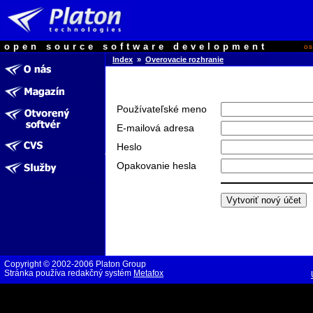
open source software development
o
Index
»
Overovacie rozhranie
Používateľské meno
E-mailová adresa
Heslo
Opakovanie hesla
Copyright © 2002-2006 Platon Group
Stránka používa redakčný systém
Metafox