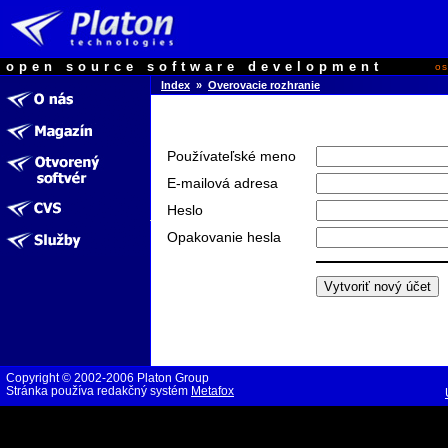
open source software development
o
Index
»
Overovacie rozhranie
Používateľské meno
E-mailová adresa
Heslo
Opakovanie hesla
Copyright © 2002-2006 Platon Group
Stránka používa redakčný systém
Metafox