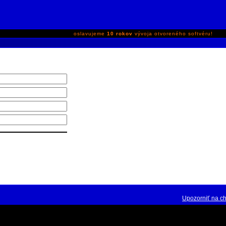
oslavujeme
10 rokov
vývoja otvoreného softvéru!
Upozorniť na c