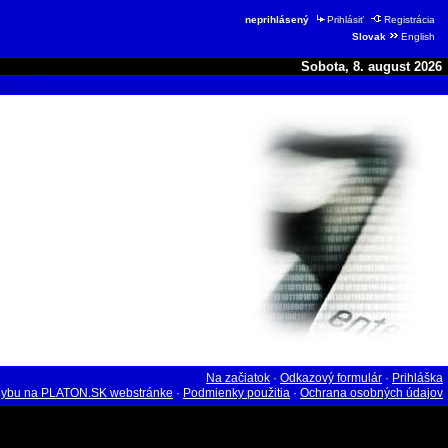
neprihlásený
Prihlásiť
Registrácia
Slovak
English
Sobota, 8. august 2026
Na začiatok
·
Odkazový formulár
·
Prihláška
hybu na PLATON.SK webstránke
·
Podmienky použitia
·
Ochrana osobných údajov