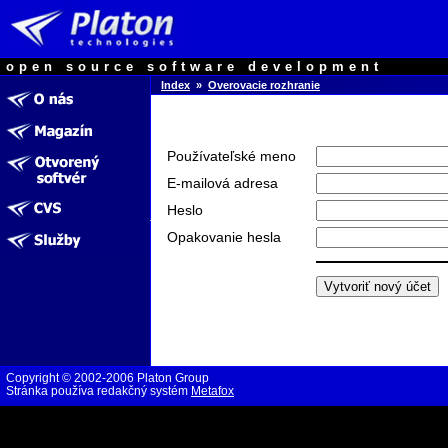
open source software development
Index
»
Overovacie rozhranie
Používateľské meno
E-mailová adresa
Heslo
Opakovanie hesla
Copyright © 2002-2006 Platon Group
Stránka používa redakčný systém
Metafox