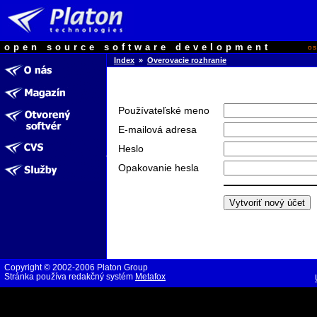
open source software development
o
Index
»
Overovacie rozhranie
Používateľské meno
E-mailová adresa
Heslo
Opakovanie hesla
Copyright © 2002-2006 Platon Group
Stránka používa redakčný systém
Metafox