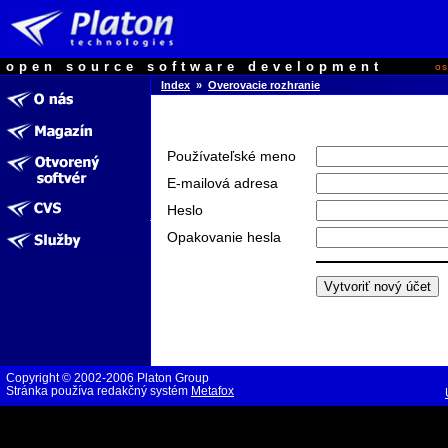
open source software development
o
Index
»
Overovacie rozhranie
Používateľské meno
E-mailová adresa
Heslo
Opakovanie hesla
Copyright © 2002-2006 Platon Group
Stránka používa redakčný systém
Metafox