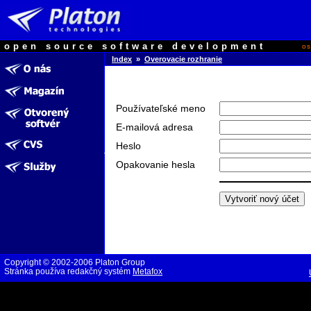
open source software development
o
Index
»
Overovacie rozhranie
Používateľské meno
E-mailová adresa
Heslo
Opakovanie hesla
Copyright © 2002-2006 Platon Group
Stránka používa redakčný systém
Metafox