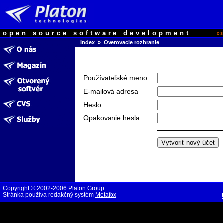
open source software development
o
Index
»
Overovacie rozhranie
Používateľské meno
E-mailová adresa
Heslo
Opakovanie hesla
Copyright © 2002-2006 Platon Group
Stránka používa redakčný systém
Metafox