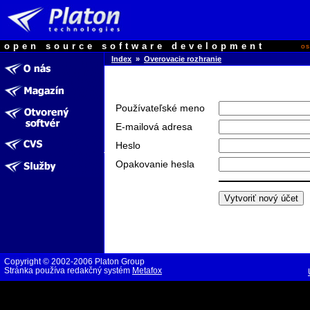
open source software development
o
Index
»
Overovacie rozhranie
Používateľské meno
E-mailová adresa
Heslo
Opakovanie hesla
Copyright © 2002-2006 Platon Group
Stránka používa redakčný systém
Metafox