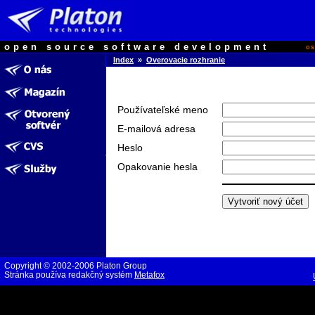
open source software development
o
Index
»
Overovacie rozhranie
Používateľské meno
E-mailová adresa
Heslo
Opakovanie hesla
Copyright © 2002-2006 Platon Group
Stránka používa redakčný systém
Metafox