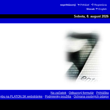
neprihlásený
Prihlásiť
Registrácia
Slovak
English
Sobota, 8. august 2026
Na začiatok
·
Odkazový formulár
·
Prihláška
hybu na PLATON.SK webstránke
·
Podmienky použitia
·
Ochrana osobných údajov