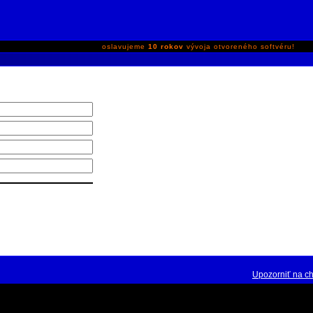
oslavujeme
10 rokov
vývoja otvoreného softvéru!
Upozorniť na c