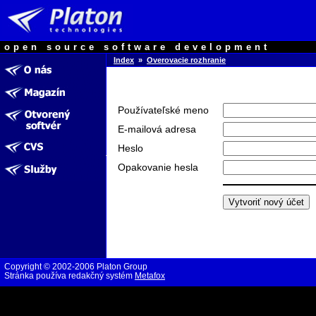
open source software development
Index
»
Overovacie rozhranie
Používateľské meno
E-mailová adresa
Heslo
Opakovanie hesla
Copyright © 2002-2006 Platon Group
Stránka používa redakčný systém
Metafox