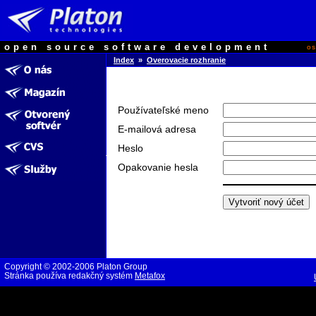
open source software development
o
Index
»
Overovacie rozhranie
Používateľské meno
E-mailová adresa
Heslo
Opakovanie hesla
Copyright © 2002-2006 Platon Group
Stránka používa redakčný systém
Metafox