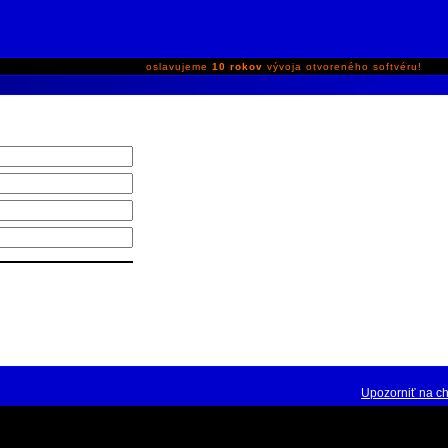
oslavujeme
10 rokov
vývoja otvoreného softvéru!
Upozorniť na c