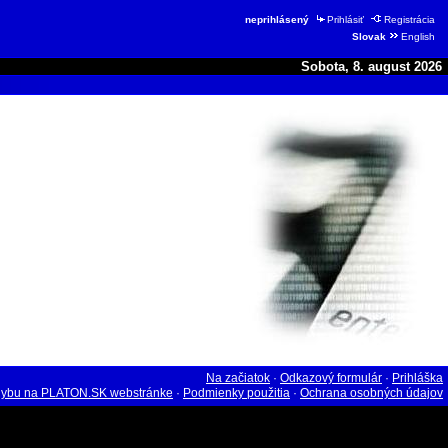
neprihlásený
Prihlásiť
Registrácia
Slovak
English
Sobota, 8. august 2026
Na začiatok
·
Odkazový formulár
·
Prihláška
hybu na PLATON.SK webstránke
·
Podmienky použitia
·
Ochrana osobných údajov