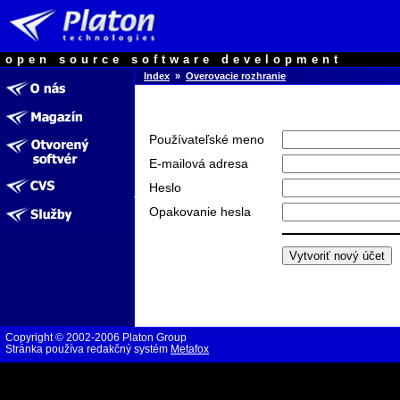
open source software development
Index
»
Overovacie rozhranie
Používateľské meno
E-mailová adresa
Heslo
Opakovanie hesla
Copyright © 2002-2006 Platon Group
Stránka používa redakčný systém
Metafox