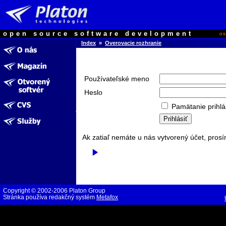
open source software development
o
Index
»
Overovacie rozhranie
Používateľské meno
Heslo
Pamätanie prihlá
Ak zatiaľ nemáte u nás vytvorený účet, prosí
Copyright © 2002-2006 Platon Group
Stránka používa redakčný systém
Metafox