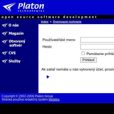
open source software development
Index
»
Overovacie rozhranie
Používateľské meno
Heslo
Pamätanie prihlá
Ak zatiaľ nemáte u nás vytvorený účet, prosí
Copyright © 2002-2006 Platon Group
Stránka používa redakčný systém
Metafox