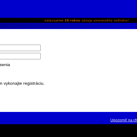
oslavujeme
10 rokov
vývoja otvoreného softvéru!
senia
m vykonajte registráciu.
Upozorniť na c