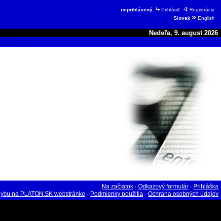
neprihlásený
Prihlásiť
Registrácia
Slovak
English
Nedeľa, 9. august 2026
Na začiatok
·
Odkazový formulár
·
Prihláška
hybu na PLATON.SK webstránke
·
Podmienky použitia
·
Ochrana osobných údajov