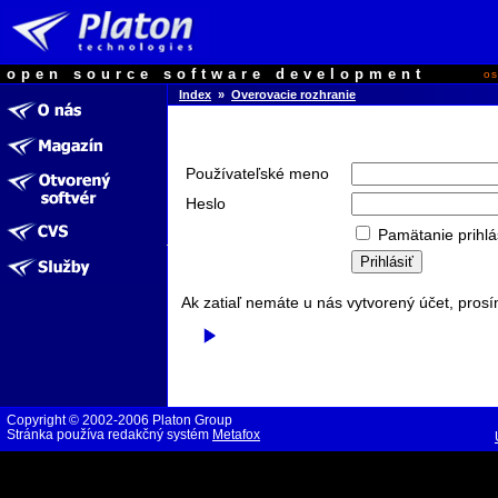
open source software development
o
Index
»
Overovacie rozhranie
Používateľské meno
Heslo
Pamätanie prihlá
Ak zatiaľ nemáte u nás vytvorený účet, prosí
Copyright © 2002-2006 Platon Group
Stránka používa redakčný systém
Metafox