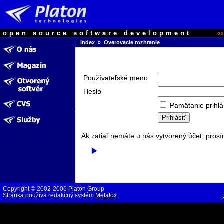
open source software development
o
Index
»
Overovacie rozhranie
Používateľské meno
Heslo
Pamätanie prihlá
Ak zatiaľ nemáte u nás vytvorený účet, prosí
Copyright © 2002-2006 Platon Group
Stránka používa redakčný systém
Metafox