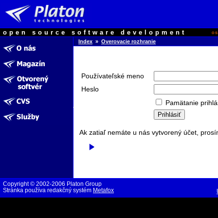
open source software development
o
Index
»
Overovacie rozhranie
Používateľské meno
Heslo
Pamätanie prihlá
Ak zatiaľ nemáte u nás vytvorený účet, prosí
Copyright © 2002-2006 Platon Group
Stránka používa redakčný systém
Metafox