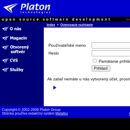
open source software development
o
Index
»
Overovacie rozhranie
Používateľské meno
Heslo
Pamätanie prihlá
Ak zatiaľ nemáte u nás vytvorený účet, prosí
Copyright © 2002-2006 Platon Group
Stránka používa redakčný systém
Metafox