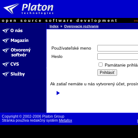
open source software development
o
Index
»
Overovacie rozhranie
Používateľské meno
Heslo
Pamätanie prihlá
Ak zatiaľ nemáte u nás vytvorený účet, prosí
Copyright © 2002-2006 Platon Group
Stránka používa redakčný systém
Metafox