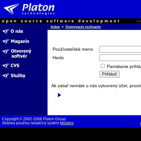
open source software development
o
Index
»
Overovacie rozhranie
Používateľské meno
Heslo
Pamätanie prihlá
Ak zatiaľ nemáte u nás vytvorený účet, prosí
Copyright © 2002-2006 Platon Group
Stránka používa redakčný systém
Metafox