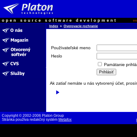
open source software development
o
Index
»
Overovacie rozhranie
Používateľské meno
Heslo
Pamätanie prihlá
Ak zatiaľ nemáte u nás vytvorený účet, prosí
Copyright © 2002-2006 Platon Group
Stránka používa redakčný systém
Metafox