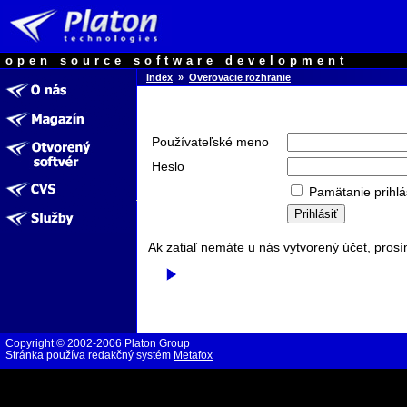
open source software development
Index
»
Overovacie rozhranie
Používateľské meno
Heslo
Pamätanie prihlá
Ak zatiaľ nemáte u nás vytvorený účet, prosí
Copyright © 2002-2006 Platon Group
Stránka používa redakčný systém
Metafox