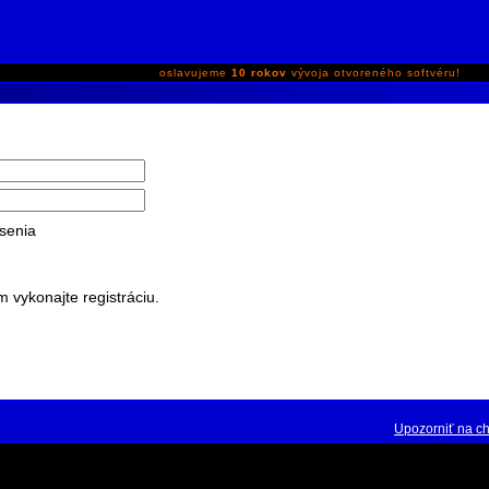
oslavujeme
10 rokov
vývoja otvoreného softvéru!
senia
m vykonajte registráciu.
Upozorniť na c