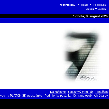
neprihlásený
Prihlásiť
Registrácia
Slovak
English
Sobota, 8. august 2026
Na začiatok
·
Odkazový formulár
·
Prihláška
hybu na PLATON.SK webstránke
·
Podmienky použitia
·
Ochrana osobných údajov