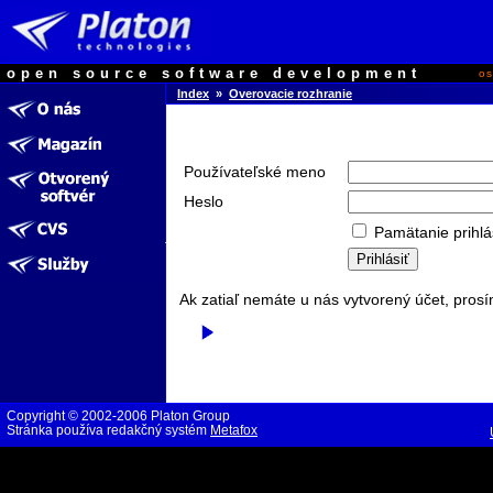
open source software development
o
Index
»
Overovacie rozhranie
Používateľské meno
Heslo
Pamätanie prihlá
Ak zatiaľ nemáte u nás vytvorený účet, prosí
Copyright © 2002-2006 Platon Group
Stránka používa redakčný systém
Metafox