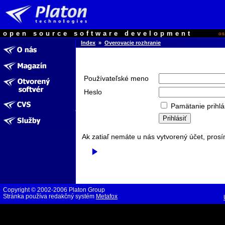
open source software development
o
Index
»
Overovacie rozhranie
Používateľské meno
Heslo
Pamätanie prihlá
Ak zatiaľ nemáte u nás vytvorený účet, prosí
Copyright © 2002-2006 Platon Group
Stránka používa redakčný systém
Metafox