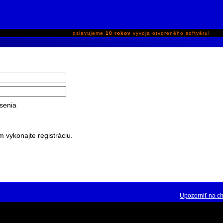
oslavujeme
10 rokov
vývoja otvoreného softvéru!
senia
m vykonajte registráciu.
Upozorniť na c