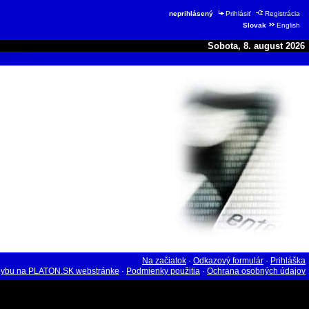
neprihlásený
Prihlásiť
Registrácia
Slovak
English
Sobota, 8. august 2026
Na začiatok
·
Odkazový formulár
·
Prihláška
hybu na PLATON.SK webstránke
·
Podmienky použitia
·
Ochrana osobných údajov