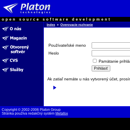
open source software development
Index
»
Overovacie rozhranie
Používateľské meno
Heslo
Pamätanie prihlá
Ak zatiaľ nemáte u nás vytvorený účet, prosí
Copyright © 2002-2006 Platon Group
Stránka používa redakčný systém
Metafox