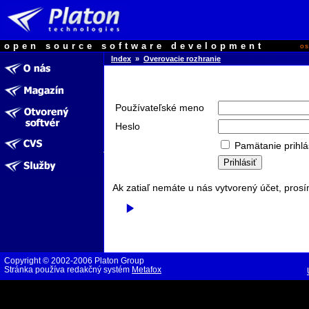
open source software development
o
Index
»
Overovacie rozhranie
Používateľské meno
Heslo
Pamätanie prihlá
Ak zatiaľ nemáte u nás vytvorený účet, prosí
Copyright © 2002-2006 Platon Group
Stránka používa redakčný systém
Metafox