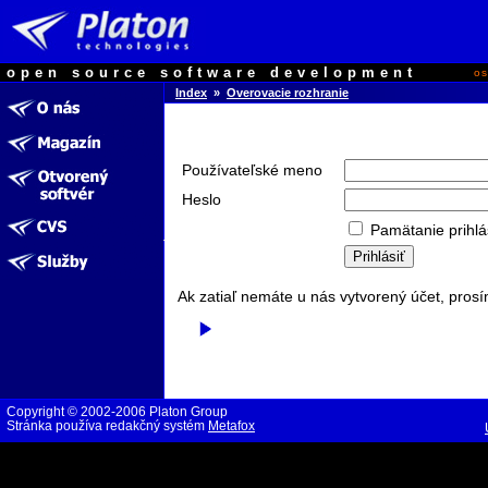
open source software development
o
Index
»
Overovacie rozhranie
Používateľské meno
Heslo
Pamätanie prihlá
Ak zatiaľ nemáte u nás vytvorený účet, prosí
Copyright © 2002-2006 Platon Group
Stránka používa redakčný systém
Metafox