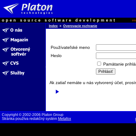
open source software development
o
Index
»
Overovacie rozhranie
Používateľské meno
Heslo
Pamätanie prihlá
Ak zatiaľ nemáte u nás vytvorený účet, prosí
Copyright © 2002-2006 Platon Group
Stránka používa redakčný systém
Metafox