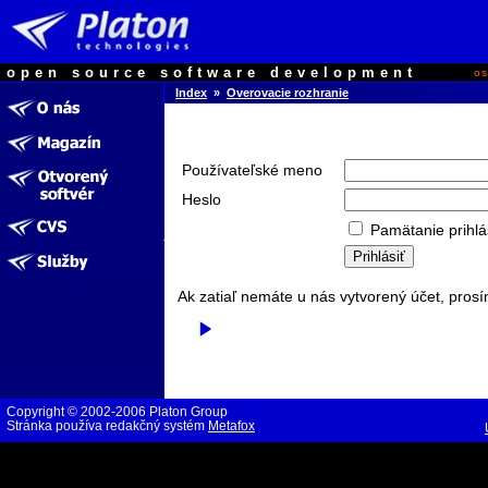
open source software development
o
Index
»
Overovacie rozhranie
Používateľské meno
Heslo
Pamätanie prihlá
Ak zatiaľ nemáte u nás vytvorený účet, prosí
Copyright © 2002-2006 Platon Group
Stránka používa redakčný systém
Metafox