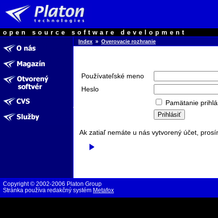
open source software development
Index
»
Overovacie rozhranie
Používateľské meno
Heslo
Pamätanie prihlá
Ak zatiaľ nemáte u nás vytvorený účet, prosí
Copyright © 2002-2006 Platon Group
Stránka používa redakčný systém
Metafox