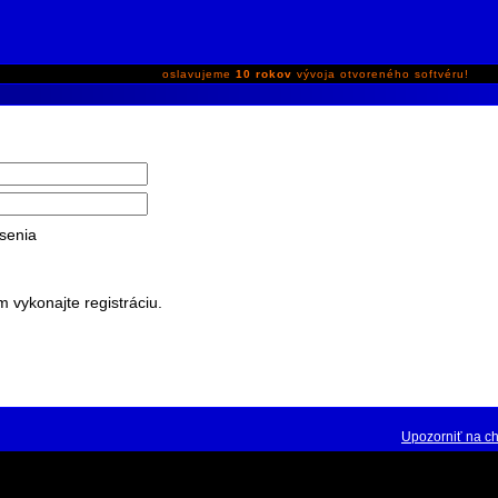
oslavujeme
10 rokov
vývoja otvoreného softvéru!
senia
m vykonajte registráciu.
Upozorniť na c