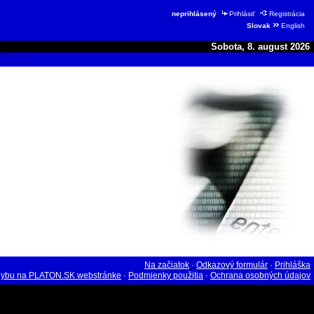
neprihlásený
Prihlásiť
Registrácia
Slovak
English
Sobota, 8. august 2026
Na začiatok
·
Odkazový formulár
·
Prihláška
hybu na PLATON.SK webstránke
·
Podmienky použitia
·
Ochrana osobných údajov