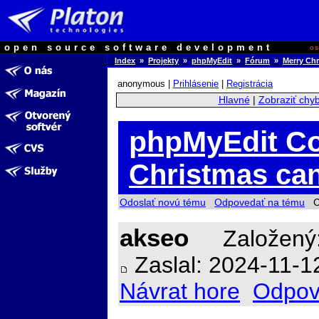
open source software development
o
Index
»
Projekty
»
phpMyEdit
»
Fórum
»
Merry Ch
anonymous |
Prihlásenie
|
Registrácia
Hlavné
|
Zobraziť chy
phpMyEdit Co
Christmas ca
Odoslať novú tému
Odpovedať na tému
Ch
akseo
Založený:
Zaslal: 2024-11-1
Návrat hore
Odpov