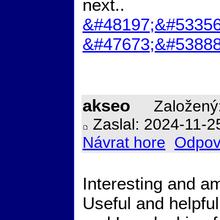
next..
&#48197;&#53356
&#47673;&#53888
akseo
Založený:
Zaslal: 2024-11-2
Návrat hore
Odpov
Interesting and am
Useful and helpful