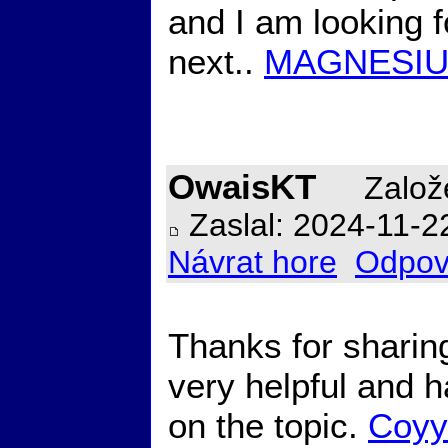
and I am looking 
next..
MAGNESIU
OwaisKT
Založe
Zaslal: 2024-11-2
Návrat hore
Odpov
Thanks for sharing
very helpful and 
on the topic.
Coyy