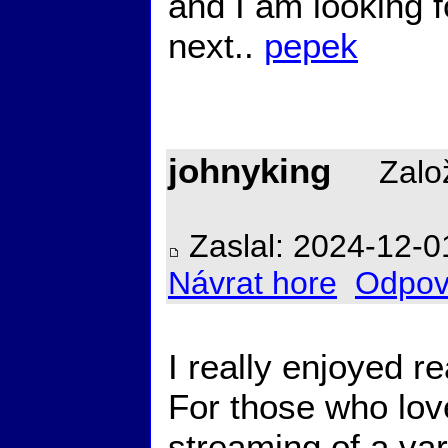
and I am looking 
next..
pepek
johnyking
Založ
Zaslal: 2024-12-0
Návrat hore
Odpov
I really enjoyed r
For those who lov
streaming of a vari