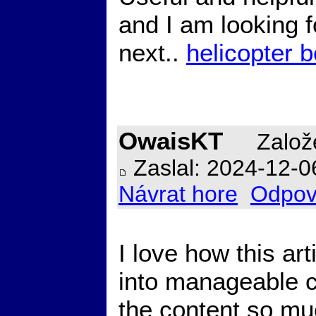
and I am looking 
next..
helicopter 
OwaisKT
Založe
Zaslal: 2024-12-0
Návrat hore
Odpov
I love how this ar
into manageable c
the content so mu