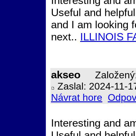
Interesting and am
Useful and helpful
and I am looking 
next..
ILLINOIS F
akseo
Založený:
Zaslal: 2024-11-1
Návrat hore
Odpov
Interesting and am
Useful and helpful