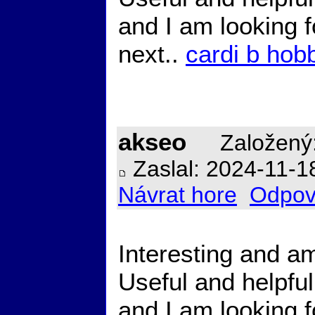
and I am looking 
next..
cardi b hob
akseo
Založený:
Zaslal: 2024-11-1
Návrat hore
Odpov
Interesting and am
Useful and helpful
and I am looking 