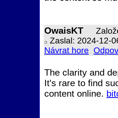
OwaisKT
Založe
Zaslal: 2024-12-0
Návrat hore
Odpov
The clarity and de
It's rare to find 
content online.
bit