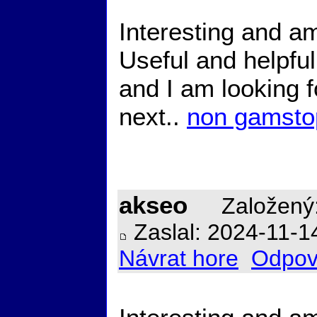
Interesting and am
Useful and helpful
and I am looking 
next..
non gamsto
akseo
Založený:
Zaslal: 2024-11-1
Návrat hore
Odpov