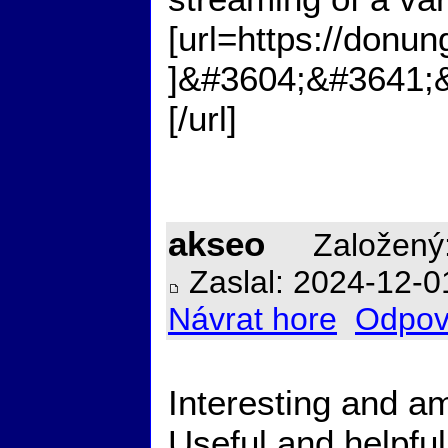
[url=https://donun
]&#3604;&#3641;
[/url]
akseo
Založený:
Zaslal: 2024-12-0
Návrat hore
Odpov
Interesting and am
Useful and helpful