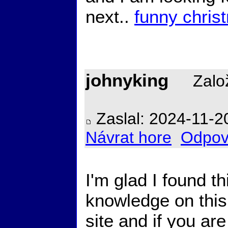
next..
funny chris
johnyking
Založ
Zaslal: 2024-11-2
Návrat hore
Odpov
I'm glad I found th
knowledge on this 
site and if you ar