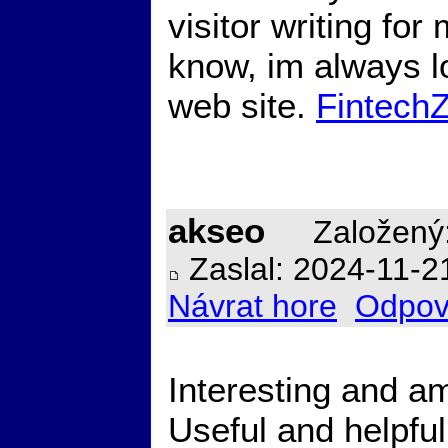
visitor writing for
know, im always l
web site.
Fintech
akseo
Založený:
Zaslal: 2024-11-2
Návrat hore
Odpov
Interesting and am
Useful and helpful