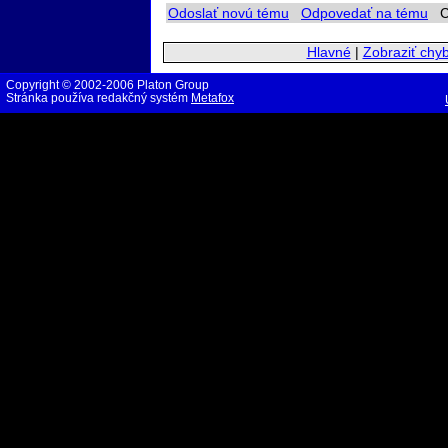
Odoslať novú tému
Odpovedať na tému
Ch
Hlavné
|
Zobraziť chy
Copyright © 2002-2006 Platon Group
Stránka používa redakčný systém
Metafox