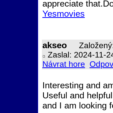
appreciate that.D
Yesmovies
akseo
Založený:
Zaslal: 2024-11-2
Návrat hore
Odpov
Interesting and am
Useful and helpful
and I am looking 